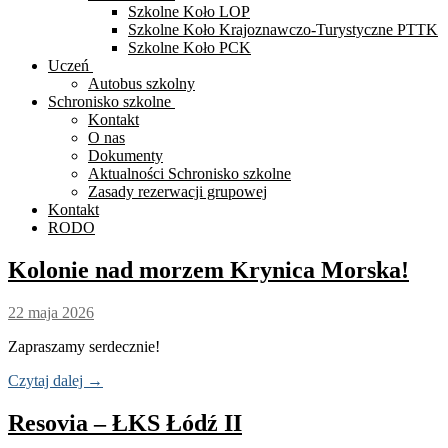
Szkolne Koło LOP
Szkolne Koło Krajoznawczo-Turystyczne PTTK
Szkolne Koło PCK
Uczeń
Autobus szkolny
Schronisko szkolne
Kontakt
O nas
Dokumenty
Aktualności Schronisko szkolne
Zasady rezerwacji grupowej
Kontakt
RODO
Kolonie nad morzem Krynica Morska!
22 maja 2026
Zapraszamy serdecznie!
Czytaj dalej →
Resovia – ŁKS Łódź II