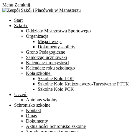
Menu
Zamknij
Start
Szkoła
Oddziały Mistrzostwa Sportowego
Organizacja
Misja i wizja
Dokumenty – oferty
Grono Pedagogiczne
Samorząd uczniowski
Kalendarz uroczystości
Kalendarz roku szkolnego
Koła szkolne
Szkolne Koło LOP
Szkolne Koło Krajoznawczo-Turystyczne PTTK
Szkolne Koło PCK
Uczeń
Autobus szkolny
Schronisko szkolne
Kontakt
O nas
Dokumenty
Aktualności Schronisko szkolne
Zasady rezerwacji grupowej