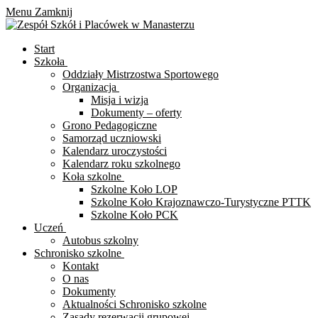
Menu
Zamknij
Start
Szkoła
Oddziały Mistrzostwa Sportowego
Organizacja
Misja i wizja
Dokumenty – oferty
Grono Pedagogiczne
Samorząd uczniowski
Kalendarz uroczystości
Kalendarz roku szkolnego
Koła szkolne
Szkolne Koło LOP
Szkolne Koło Krajoznawczo-Turystyczne PTTK
Szkolne Koło PCK
Uczeń
Autobus szkolny
Schronisko szkolne
Kontakt
O nas
Dokumenty
Aktualności Schronisko szkolne
Zasady rezerwacji grupowej