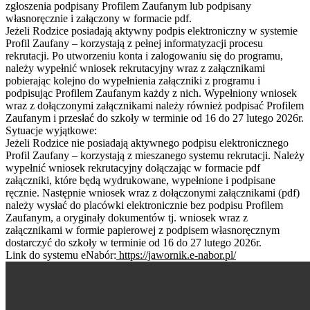
zgłoszenia podpisany Profilem Zaufanym lub podpisany
własnoręcznie i załączony w formacie pdf.
Jeżeli Rodzice posiadają aktywny podpis elektroniczny w systemie
Profil Zaufany – korzystają z pełnej informatyzacji procesu
rekrutacji. Po utworzeniu konta i zalogowaniu się do programu,
należy wypełnić wniosek rekrutacyjny wraz z załącznikami
pobierając kolejno do wypełnienia załączniki z programu i
podpisując Profilem Zaufanym każdy z nich. Wypełniony wniosek
wraz z dołączonymi załącznikami należy również podpisać Profilem
Zaufanym i przesłać do szkoły w terminie od 16 do 27 lutego 2026r.
Sytuacje wyjątkowe:
Jeżeli Rodzice nie posiadają aktywnego podpisu elektronicznego
Profil Zaufany – korzystają z mieszanego systemu rekrutacji. Należy
wypełnić wniosek rekrutacyjny dołączając w formacie pdf
załączniki, które będą wydrukowane, wypełnione i podpisane
ręcznie. Następnie wniosek wraz z dołączonymi załącznikami (pdf)
należy wysłać do placówki elektronicznie bez podpisu Profilem
Zaufanym, a oryginały dokumentów tj. wniosek wraz z
załącznikami w formie papierowej z podpisem własnoręcznym
dostarczyć do szkoły w terminie od 16 do 27 lutego 2026r.
Link do systemu eNabór:
https://jawornik.e-nabor.pl/