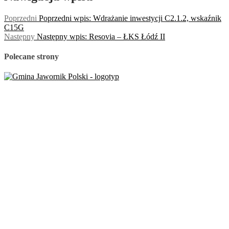
Poprzedni
Poprzedni wpis:
Wdrażanie inwestycji C2.1.2, wskaźnik
C15G
Następny
Następny wpis:
Resovia – ŁKS Łódź II
Polecane strony