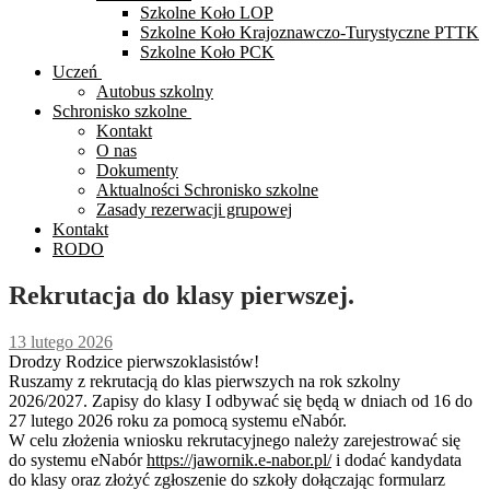
Szkolne Koło LOP
Szkolne Koło Krajoznawczo-Turystyczne PTTK
Szkolne Koło PCK
Uczeń
Autobus szkolny
Schronisko szkolne
Kontakt
O nas
Dokumenty
Aktualności Schronisko szkolne
Zasady rezerwacji grupowej
Kontakt
RODO
Rekrutacja do klasy pierwszej.
13 lutego 2026
Drodzy Rodzice pierwszoklasistów!
Ruszamy z rekrutacją do klas pierwszych na rok szkolny
2026/2027. Zapisy do klasy I odbywać się będą w dniach od 16 do
27 lutego 2026 roku za pomocą systemu eNabór.
W celu złożenia wniosku rekrutacyjnego należy zarejestrować się
do systemu eNabór
https://jawornik.e-nabor.pl/
i dodać kandydata
do klasy oraz złożyć zgłoszenie do szkoły dołączając formularz